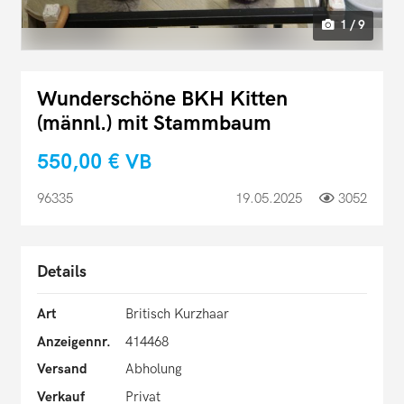
1 / 9
Wunderschöne BKH Kitten
(männl.) mit Stammbaum
550,00 €
VB
96335
19.05.2025
3052
Details
Art
Britisch Kurzhaar
Anzeigennr.
414468
Versand
Abholung
Verkauf
Privat