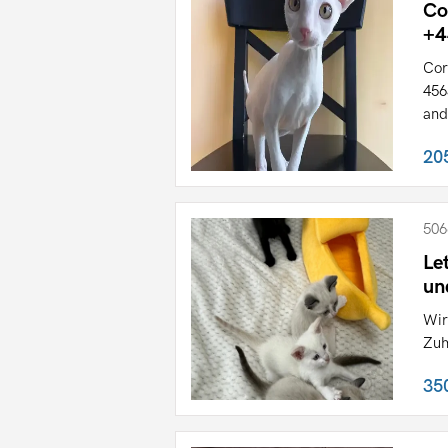
Co
+4
Cor
456
and
20
506
Le
un
Wir
Zuh
35