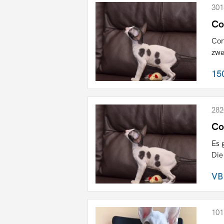
301
Co
Cor
zwe
15
282
Co
Es 
Die
VB
101