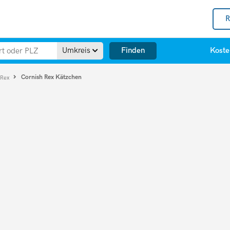
R
Finden
Umkreis
Koste
Cornish Rex Kätzchen
 Rex