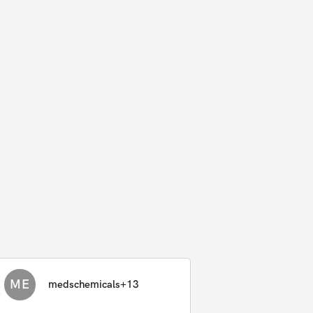
ME
medschemicals+13