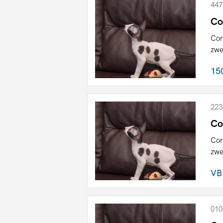
447
Co
Cor
zwe
15
223
Co
Cor
zwe
VB
010