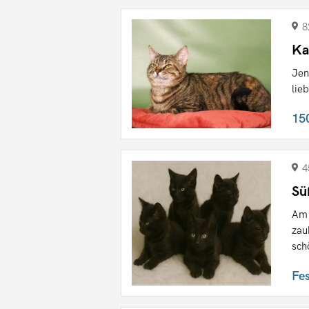
8
Ka
Jen
lie
15
4
Sü
Am 
zau
sch
Fe