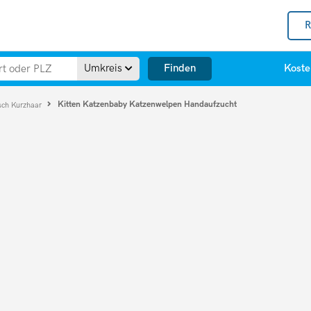
R
Finden
Umkreis
Koste
Kitten Katzenbaby Katzenwelpen Handaufzucht
sch Kurzhaar