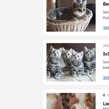
Be
Seh
Kat
35
245
Sc
Sco
bie
20
7
Li