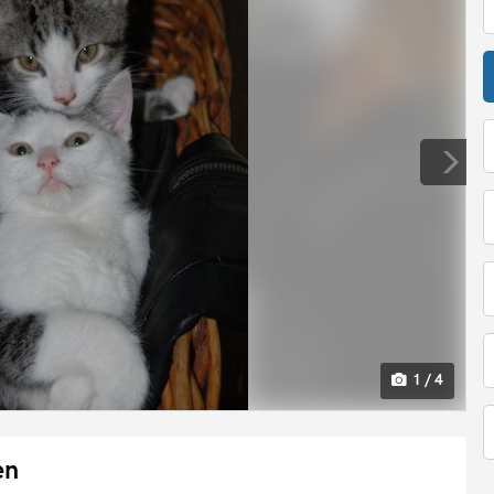
1 / 4
en