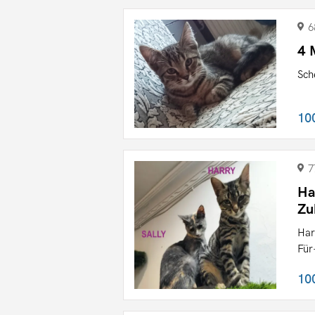
6
4 
Sch
10
7
Ha
Zu
Har
Für
10