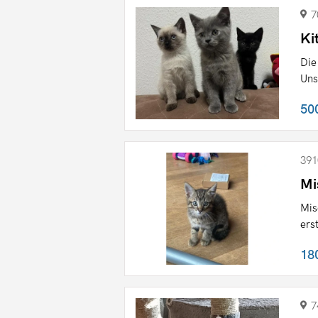
7
Ki
Die
Uns
50
391
Mi
Mis
ers
18
7