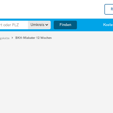
R
Finden
Umkreis
Koste
BKH-Mixkater 12 Wochen
ngskatze