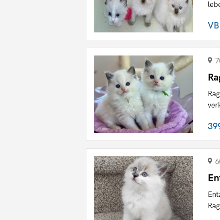
leb
VB
7
Ra
Rag
ver
39
6
En
Ent
Rag