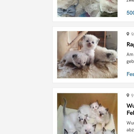
50
9
Ra
Am 
geb
Fe
9
Wu
Fe
Wun
abz