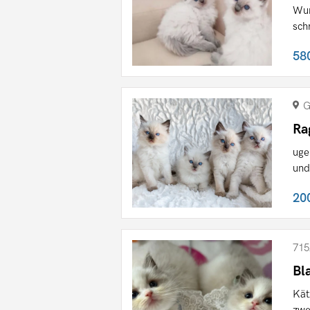
Wun
sch
58
G
Ra
uge
und
20
715
Bl
Kät
zwe