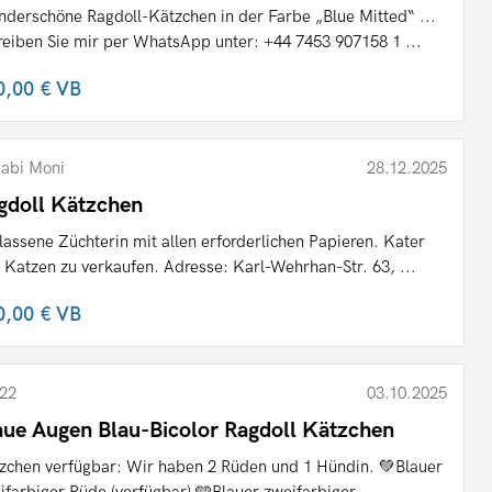
derschöne Ragdoll-Kätzchen in der Farbe „Blue Mitted“ ...
reiben Sie mir per WhatsApp unter: +44 7453 907158 1 ...
0,00 €
VB
abi Moni
28.12.2025
gdoll Kätzchen
lassene Züchterin mit allen erforderlichen Papieren. Kater
 Katzen zu verkaufen. Adresse: Karl-Wehrhan-Str. 63, ...
0,00 €
VB
22
03.10.2025
aue Augen Blau-Bicolor Ragdoll Kätzchen
zchen verfügbar: Wir haben 2 Rüden und 1 Hündin. 💚Blauer
ifarbiger Rüde (verfügbar) 🩵Blauer zweifarbiger ...