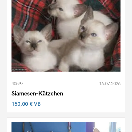
40597
16.07.2026
Siamesen-Kätzchen
150,00 €
VB