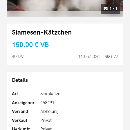
1 / 1
Siamesen-Kätzchen
150,00 €
VB
40479
11.05.2026
577
Details
Art
Siamkatze
Anzeigennr.
458491
Versand
Abholung
Verkauf
Privat
Herkunft
Privat