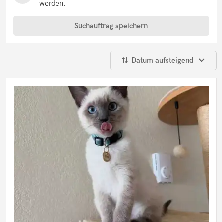
Sphynx Katze
werden.
Thaikatze
Türkisch Angora
Suchauftrag speichern
Türkisch Van
Sonstige Katzen
Kitten
Datum aufsteigend