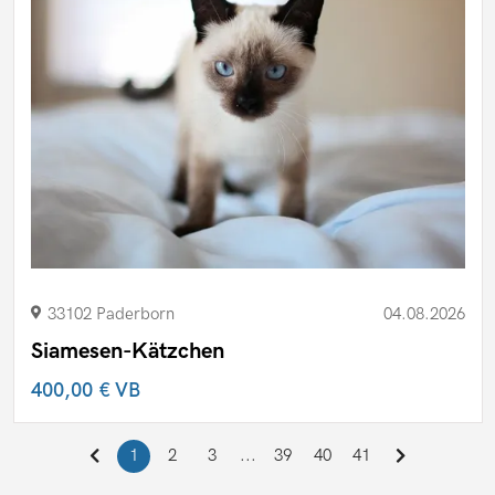
33102 Paderborn
04.08.2026
Siamesen-Kätzchen
400,00 €
VB
1
2
3
...
39
40
41