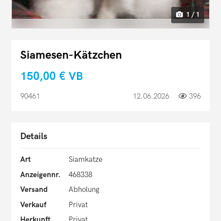
1 / 1
Siamesen-Kätzchen
150,00 €
VB
90461
12.06.2026
396
Details
Art
Siamkatze
Anzeigennr.
468338
Versand
Abholung
Verkauf
Privat
Herkunft
Privat