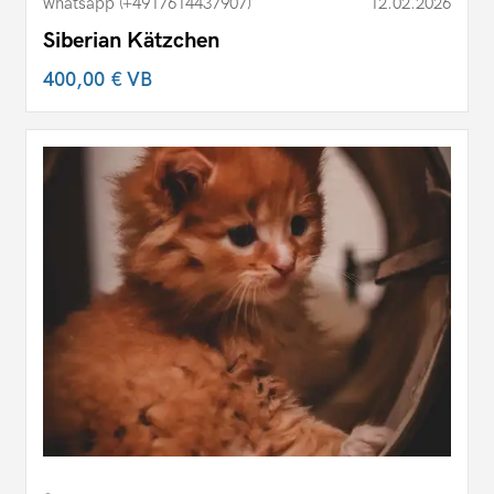
whatsapp (+4917614437907)
12.02.2026
Siberian Kätzchen
400,00 €
VB