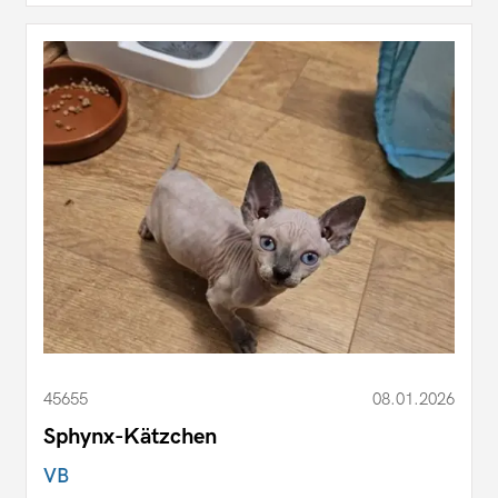
45655
08.01.2026
Sphynx-Kätzchen
VB