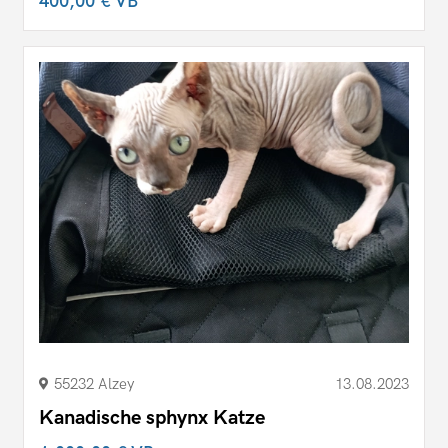
400,00 €
VB
55232 Alzey
13.08.2023
Kanadische sphynx Katze