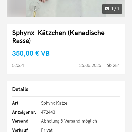
1 / 1
Sphynx-Kätzchen (Kanadische
Rasse)
350,00 €
VB
52064
26.06.2026
281
Details
Art
Sphynx Katze
Anzeigennr.
472443
Versand
Abholung & Versand möglich
Verkauf
Privat