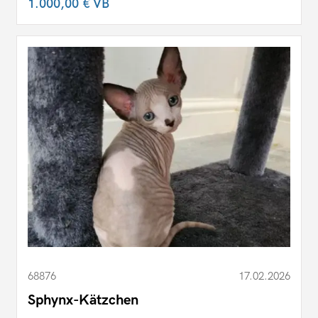
1.000,00 €
VB
68876
17.02.2026
Sphynx-Kätzchen