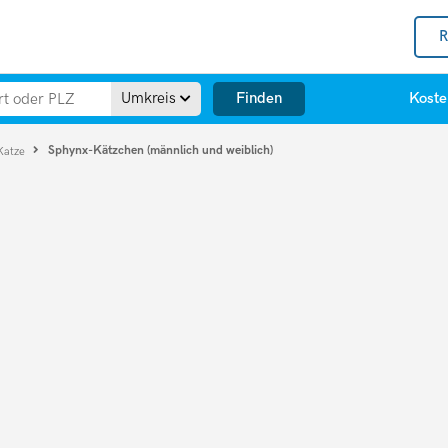
R
Finden
Umkreis
Koste
Sphynx-Kätzchen (männlich und weiblich)
Katze