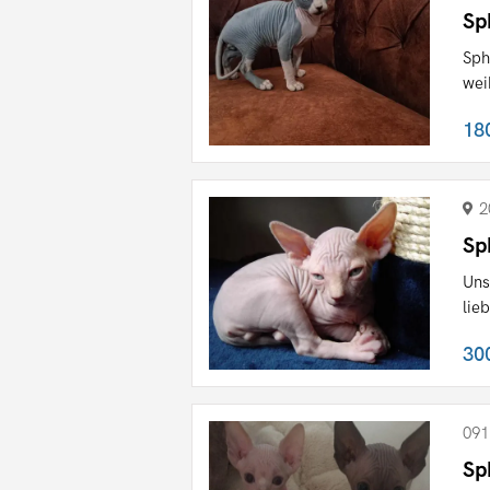
Sp
Sph
wei
18
2
Sp
Uns
lie
30
091
Sp