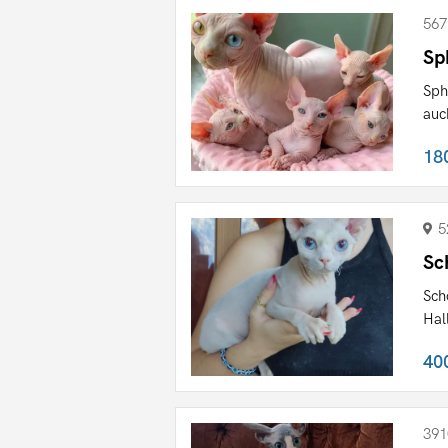
567
Sp
Sph
auc
18
5
Sc
Sch
Hal
40
391