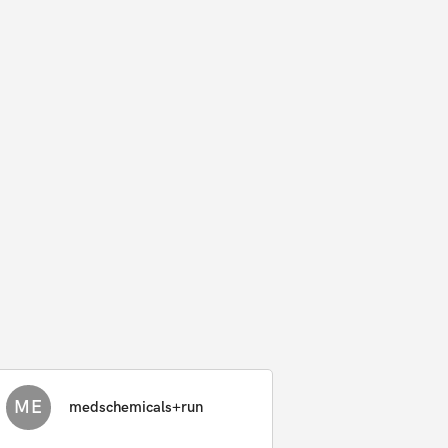
ME
medschemicals+run