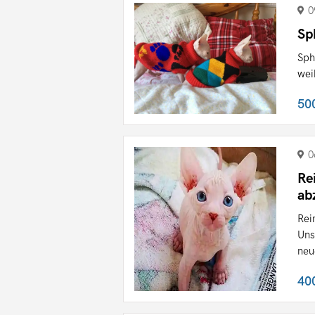
0
Sp
Sph
wei
50
0
Re
ab
Rei
Uns
neu
40