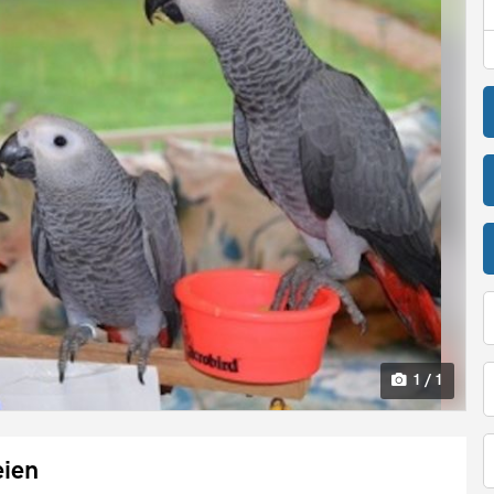
1 / 1
eien