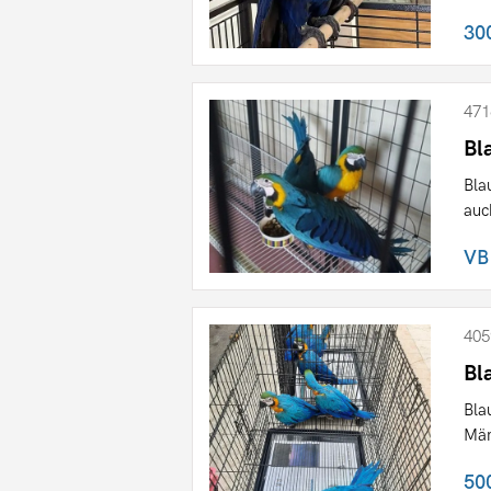
30
471
Bl
Bla
auc
VB
405
Bl
Bla
Män
50