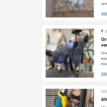
ver
30
2
Gr
ve
Gra
wac
Kin
25
032
Af