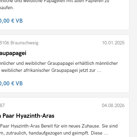
nliche und weibliche Papageien mit allen Papieren zu
kaufen.
0,00 €
VB
8106 Braunschweig
10.01.2025
aupapagei
nlicher und weiblicher Graupapagei erhältlich männlicher
 weiblicher afrikanischer Graupapagei jetzt zur ...
0,00 €
VB
87
04.08.2026
n Paar Hyazinth-Aras
 Paar Hyazinth-Aras Bereit für ein neues Zuhause. Sie sind
m, zutraulich, handaufgezogen und geimpft. Diese ...