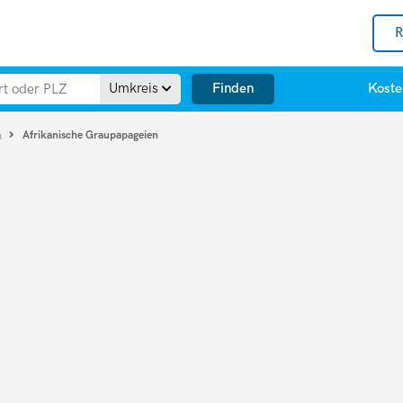
R
Finden
Umkreis
Koste
Afrikanische Graupapageien
n