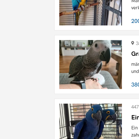
Män
ver
20
3
Gr
män
und
38
447
Ei
Ein
zah