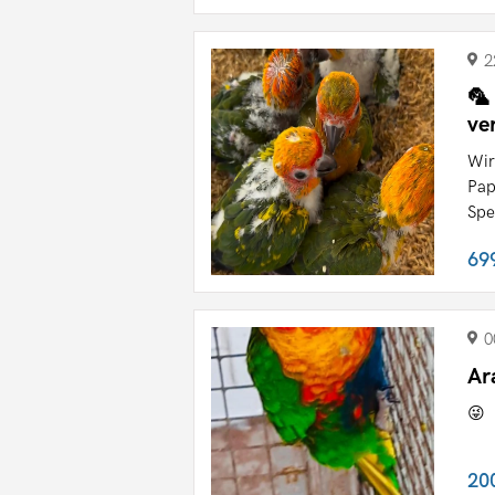
2
🦜
ve
Wir
Pap
Spe
69
0
Ar
😜
20