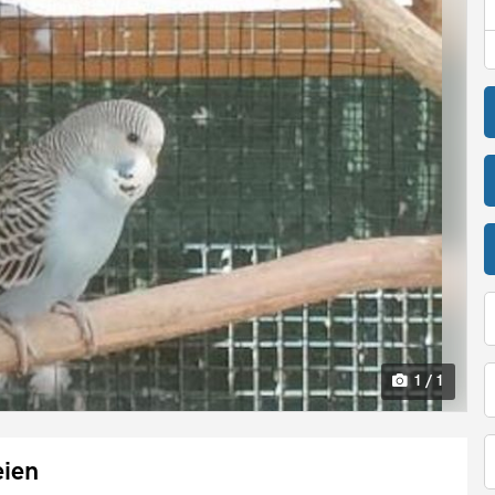
1 / 1
eien