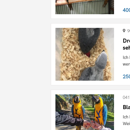
40
9
Dr
se
Ich
wer
25
041
Bl
Ich
Wei