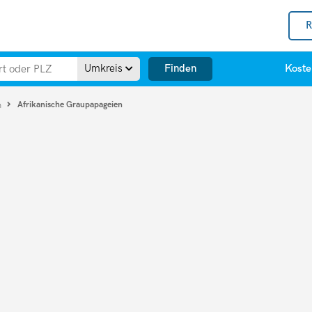
R
Finden
Umkreis
Koste
Afrikanische Graupapageien
n