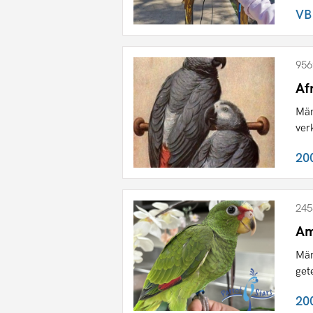
VB
956
Af
Män
ver
20
245
Am
Män
get
20