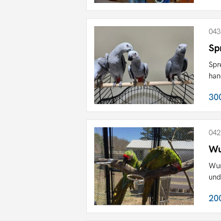
043
Sp
Spr
han
30
042
Wu
Wun
und
20