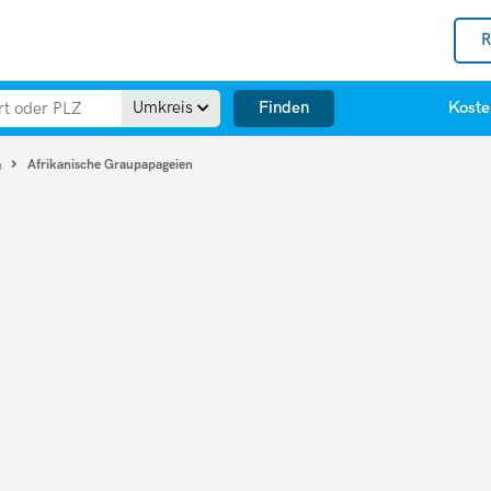
R
Finden
Umkreis
Koste
Afrikanische Graupapageien
n