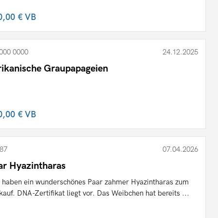
0,00 €
VB
000 0000
24.12.2025
rikanische Graupapageien
0,00 €
VB
87
07.04.2026
ar Hyazintharas
 haben ein wunderschönes Paar zahmer Hyazintharas zum
kauf. DNA-Zertifikat liegt vor. Das Weibchen hat bereits ...