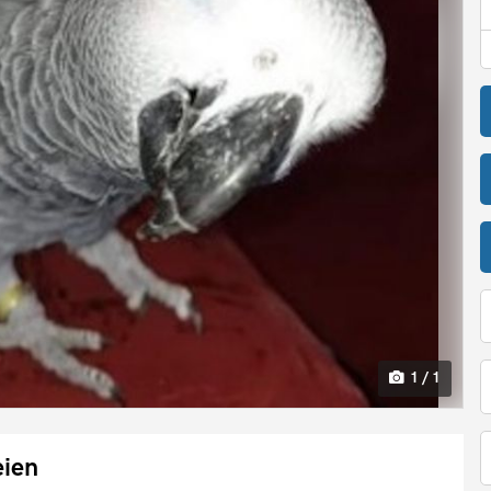
1 / 1
eien