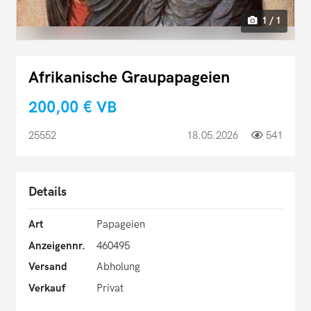
1 / 1
Afrikanische Graupapageien
200,00 €
VB
25552
18.05.2026
541
Details
Art
Papageien
Anzeigennr.
460495
Versand
Abholung
Verkauf
Privat