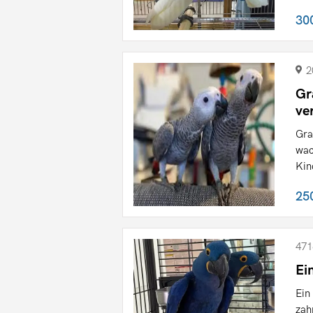
30
2
Gr
ve
Gra
wac
Kin
25
471
Ei
Ein
zah