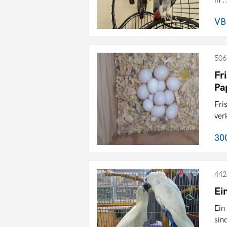
VB
506
Fr
Pa
Fri
ver
30
442
Ei
Ein
sin