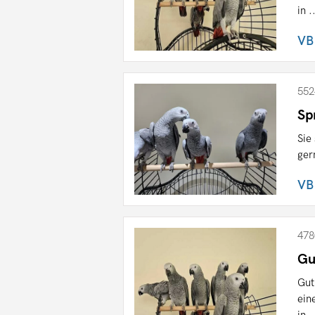
in .
VB
552
Sp
Sie
ger
VB
478
Gu
Gut
ein
in .