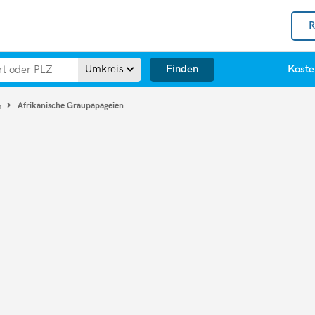
R
Finden
Umkreis
Koste
Afrikanische Graupapageien
n