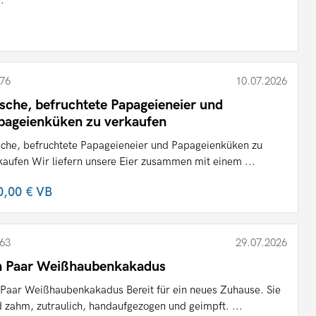
76
10.07.2026
ische, befruchtete Papageieneier und
pageienküken zu verkaufen
sche, befruchtete Papageieneier und Papageienküken zu
kaufen Wir liefern unsere Eier zusammen mit einem ...
0,00 €
VB
63
29.07.2026
n Paar Weißhaubenkakadus
 Paar Weißhaubenkakadus Bereit für ein neues Zuhause. Sie
d zahm, zutraulich, handaufgezogen und geimpft. ...