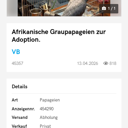
1 / 1
Afrikanische Graupapageien zur
Adoption.
VB
45357
13.04.2026
818
Details
Art
Papageien
Anzeigennr.
454290
Versand
Abholung
Verkauf
Privat