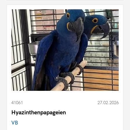
41061
27.02.2026
Hyazinthenpapageien
VB