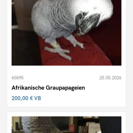
65895
25.05.2026
Afrikanische Graupapageien
200,00 €
VB