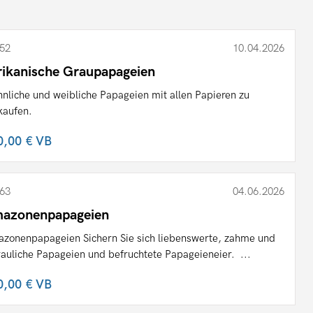
52
10.04.2026
rikanische Graupapageien
nliche und weibliche Papageien mit allen Papieren zu
kaufen.
0,00 €
VB
63
04.06.2026
azonenpapageien
zonenpapageien Sichern Sie sich liebenswerte, zahme und
rauliche Papageien und befruchtete Papageieneier. ...
0,00 €
VB