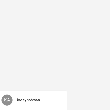
KA
kaseybohman