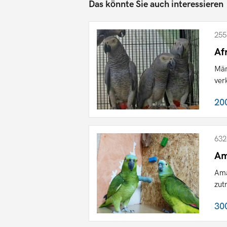
Das könnte Sie auch interessieren
255
Af
Män
ver
20
632
Am
Ama
zut
30