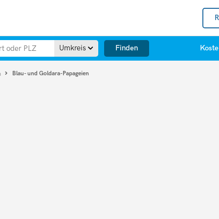
R
Finden
Umkreis
Koste
Blau- und Goldara-Papageien
n