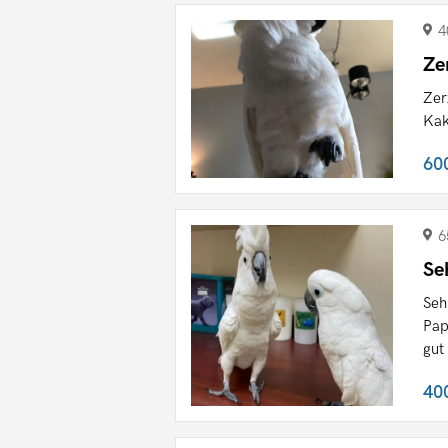
4
Ze
Zer
Kak
60
6
Se
Seh
Pap
gut 
40