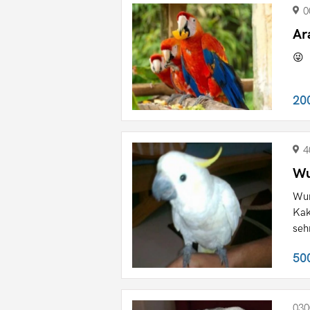
0
Ar
😜
20
4
Wu
Wun
Kak
sehr
50
030