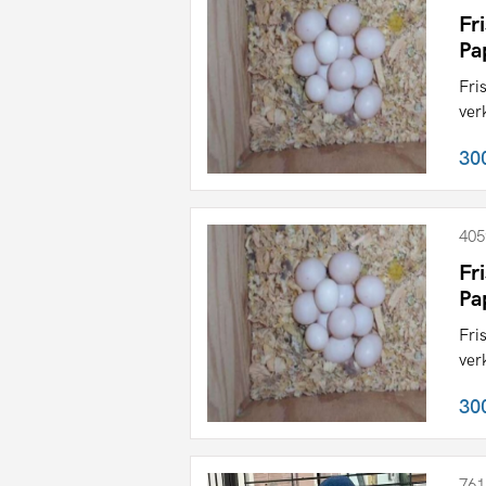
Fr
Pa
Fri
ver
30
405
Fr
Pa
Fri
ver
30
761