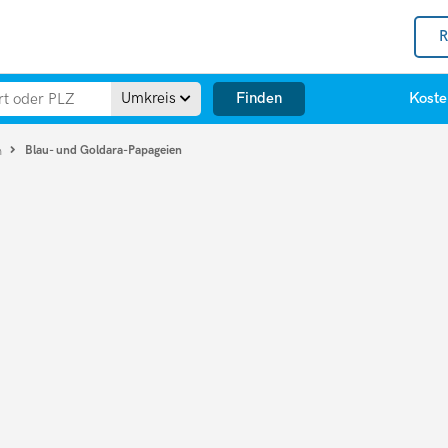
R
Finden
Umkreis
Koste
Blau- und Goldara-Papageien
n