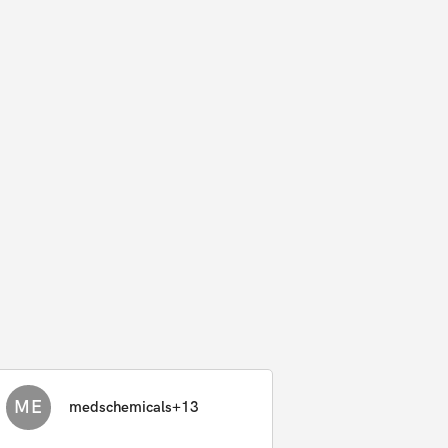
ME
medschemicals+13