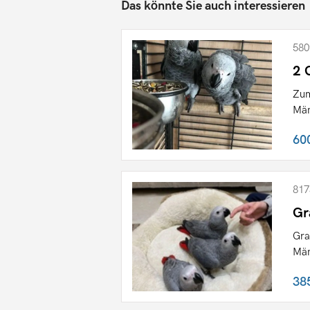
Das könnte Sie auch interessieren
580
2 
Zum
Män
60
817
Gr
Gra
Män
38