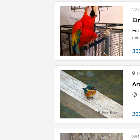
227
Ei
Ein
neu
30
0
Ar
😜
20
381