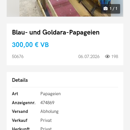
1 / 1
Blau- und Goldara-Papageien
300,00 €
VB
50676
06.07.2026
198
Details
Art
Papageien
Anzeigennr.
474869
Versand
Abholung
Verkauf
Privat
Herkunft
Privat