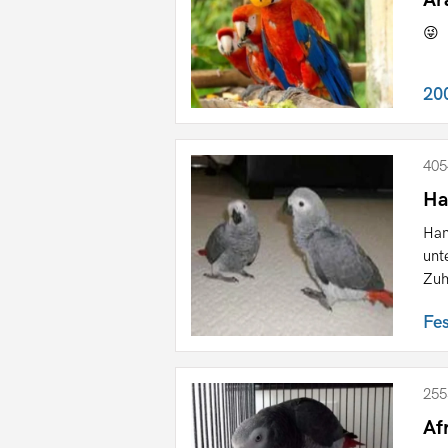
😜
20
405
Ha
Han
unt
Zuh
Fe
255
Af