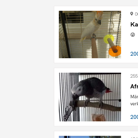
0
Ka
😜
20
255
Af
Män
ver
20