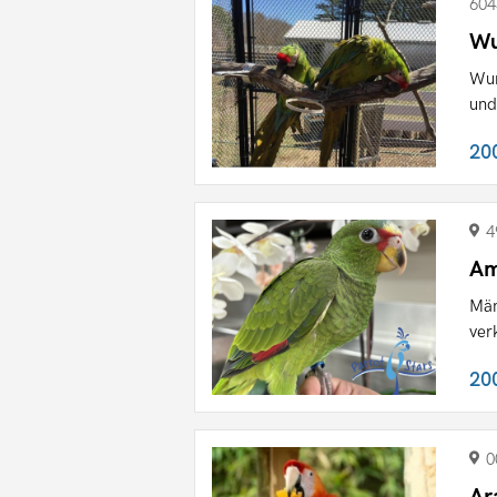
604
Wu
Wun
und
20
4
Am
Män
ver
20
0
Ar