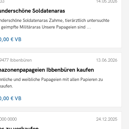
33
14.05.2026
nderschöne Soldatenaras
derschöne Soldatenaras Zahme, tierärztlich untersuchte
 geimpfte Militäraras Unsere Papageien sind ...
0,00 €
VB
9477 Ibbenbüren
13.06.2026
azonenpapageien Ibbenbüren kaufen
nliche und weibliche Papageien mit allen Papieren zu
kaufen.
0,00 €
VB
000 0000
24.12.2025
as zu verkaufen