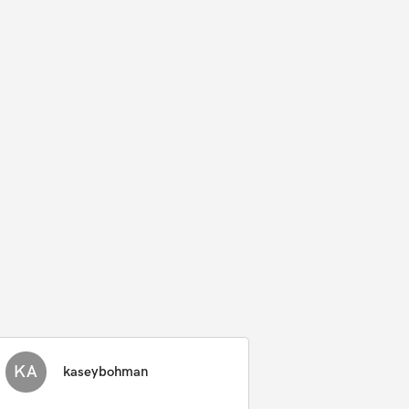
KA
kaseybohman