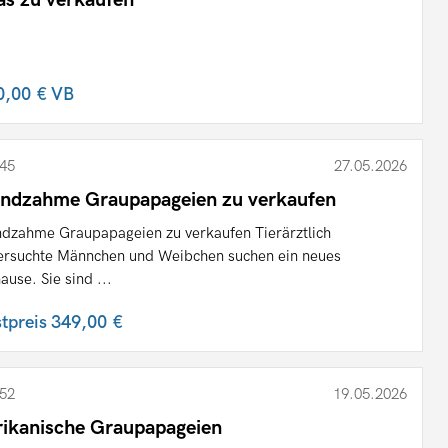
0,00 €
VB
45
27.05.2026
ndzahme Graupapageien zu verkaufen
dzahme Graupapageien zu verkaufen Tierärztlich
ersuchte Männchen und Weibchen suchen ein neues
ause. Sie sind ...
stpreis
349,00 €
52
19.05.2026
rikanische Graupapageien