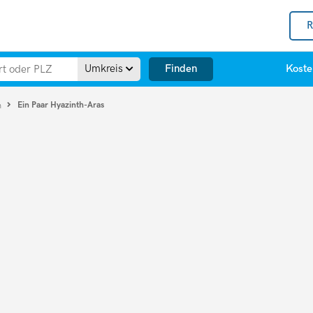
R
Finden
Umkreis
Koste
Ein Paar Hyazinth-Aras
n