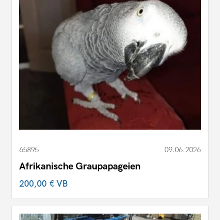
65895
09.06.2026
Afrikanische Graupapageien
200,00 €
VB