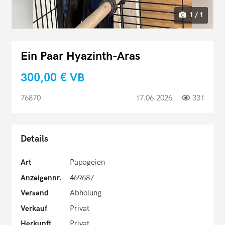
1 / 1
Ein Paar Hyazinth-Aras
300,00 €
VB
76870
17.06.2026
331
Details
Art
Papageien
Anzeigennr.
469687
Versand
Abholung
Verkauf
Privat
Herkunft
Privat