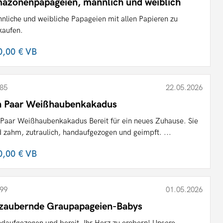
azonenpapageien, männlich und weiblich
nliche und weibliche Papageien mit allen Papieren zu
kaufen.
0,00 €
VB
85
22.05.2026
n Paar Weißhaubenkakadus
 Paar Weißhaubenkakadus Bereit für ein neues Zuhause. Sie
d zahm, zutraulich, handaufgezogen und geimpft. ...
0,00 €
VB
99
01.05.2026
zaubernde Graupapageien-Babys