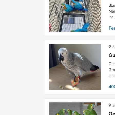
Bla
Män
ihr 
Fe
5
Gu
Gut
Gra
sind
40
2
Ge