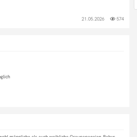
21.05.2026
574
glich
ohl männliche als auch weibliche Graupapageien-Babys