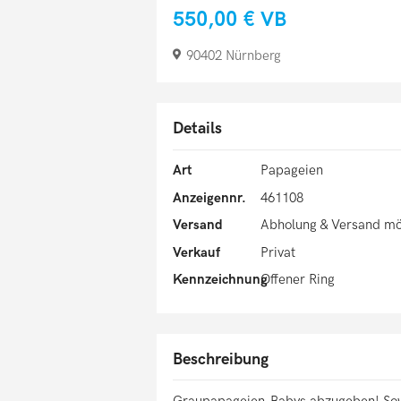
550,00 €
VB
90402 Nürnberg
Details
Art
Papageien
Anzeigennr.
461108
Versand
Abholung & Versand mö
Verkauf
Privat
Kennzeichnung
Offener Ring
Beschreibung
Graupapageien-Babys abzugeben! Sow