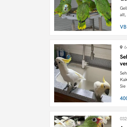
Gel
alt
VB
6
Se
ve
Seh
Kak
Sie 
40
032