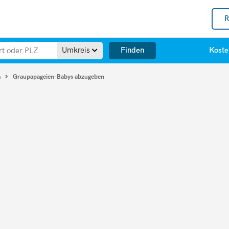
R
Finden
Umkreis
Koste
Graupapageien-Babys abzugeben
n