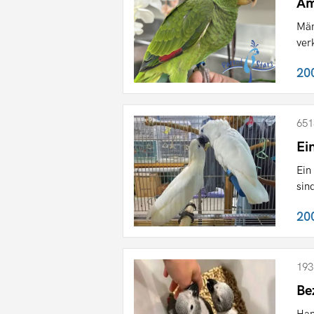
Am
Män
ver
20
651
Ei
Ein
sin
20
193
Be