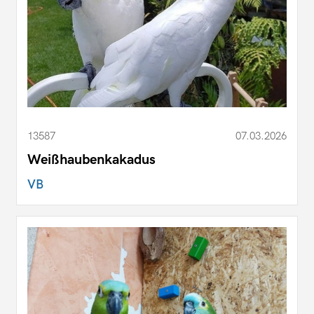
13587
07.03.2026
Weißhaubenkakadus
VB