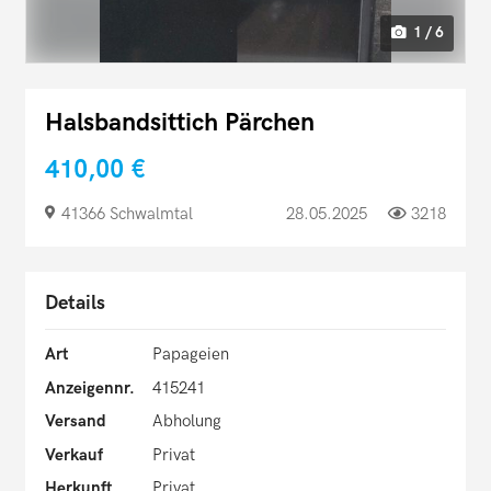
1 / 6
Halsbandsittich Pärchen
410,00 €
41366 Schwalmtal
28.05.2025
3218
Details
Art
Papageien
Anzeigennr.
415241
Versand
Abholung
Verkauf
Privat
Herkunft
Privat