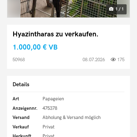
1 / 1
Hyazintharas zu verkaufen.
1.000,00 €
VB
50968
08.07.2026
175
Details
Art
Papageien
Anzeigennr.
475378
Versand
Abholung & Versand möglich
Verkauf
Privat
Herkunft
Privat