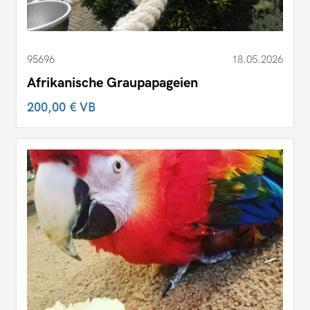
95696
18.05.2026
Afrikanische Graupapageien
200,00 €
VB