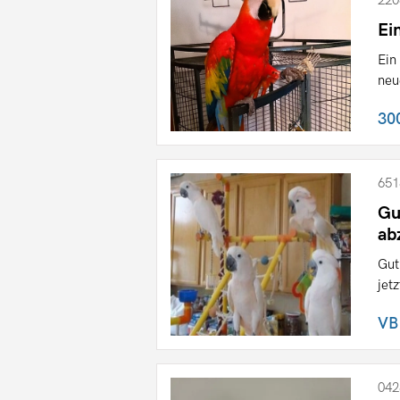
Ei
Ein
neu
30
651
Gu
ab
Gut
jet
VB
042