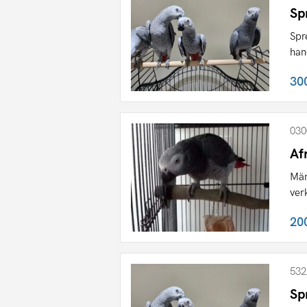
Sp
Spr
han
30
030
Af
Män
ver
20
532
Sp