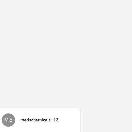
ME
medschemicals+13