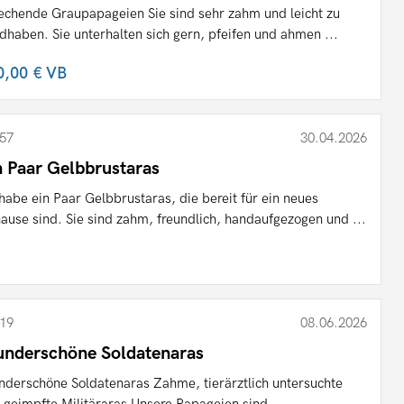
echende Graupapageien Sie sind sehr zahm und leicht zu
dhaben. Sie unterhalten sich gern, pfeifen und ahmen ...
0,00 €
VB
57
30.04.2026
n Paar Gelbbrustaras
 habe ein Paar Gelbbrustaras, die bereit für ein neues
ause sind. Sie sind zahm, freundlich, handaufgezogen und ...
19
08.06.2026
nderschöne Soldatenaras
derschöne Soldatenaras Zahme, tierärztlich untersuchte
 geimpfte Militäraras Unsere Papageien sind ...