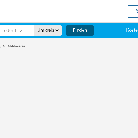
R
Finden
Umkreis
Koste
Militäraras
n