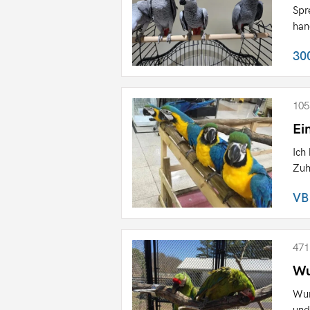
Spr
han
30
105
Ei
Ich
Zuh
VB
471
Wu
Wun
und