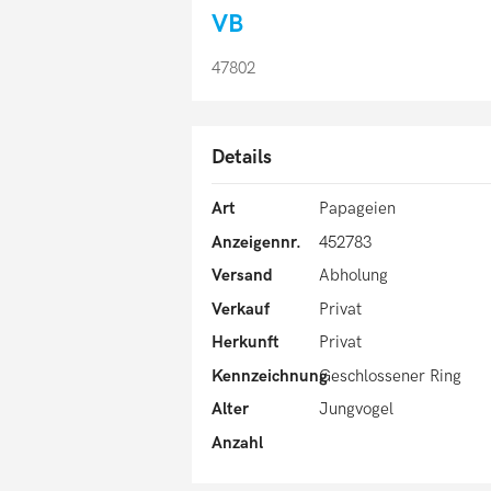
VB
47802
Details
Art
Papageien
Anzeigennr.
452783
Versand
Abholung
Verkauf
Privat
Herkunft
Privat
Kennzeichnung
Geschlossener Ring
Alter
Jungvogel
Anzahl