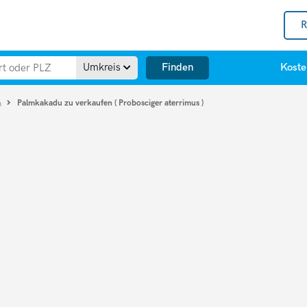
R
Finden
Umkreis
Koste
Palmkakadu zu verkaufen ( Probosciger aterrimus )
n