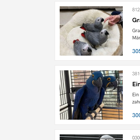
812
Gr
Gra
Män
30
381
Ei
Ein
zah
30
030