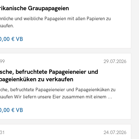
rikanische Graupapageien
nliche und weibliche Papageien mit allen Papieren zu
kaufen.
0,00 €
VB
99
29.07.2026
ische, befruchtete Papageieneier und
pageienküken zu verkaufen
sche, befruchtete Papageieneier und Papageienküken zu
kaufen Wir liefern unsere Eier zusammen mit einem ...
0,00 €
VB
31
24.07.2026