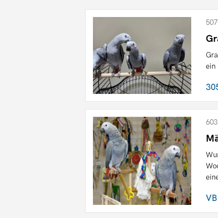
507
Gr
Gra
ein
30
603
Mä
Wun
Woc
ein
VB