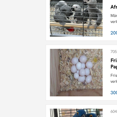
Af
Män
ver
20
705
Fr
Pa
Fri
ver
30
604