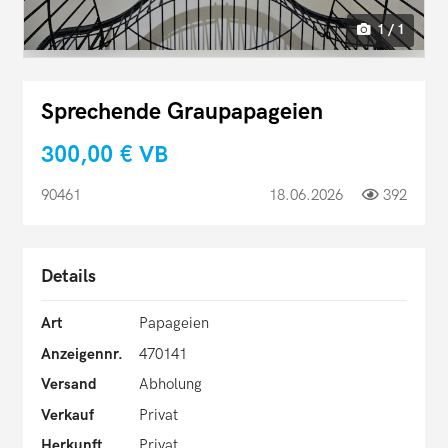
1 / 1
Sprechende Graupapageien
300,00 €
VB
90461
18.06.2026
392
Details
Art
Papageien
Anzeigennr.
470141
Versand
Abholung
Verkauf
Privat
Herkunft
Privat