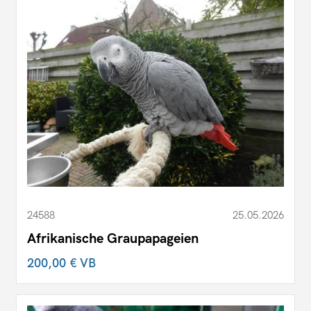
24588
25.05.2026
Afrikanische Graupapageien
200,00 €
VB