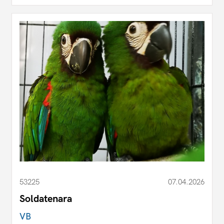
53225
07.04.2026
Soldatenara
VB