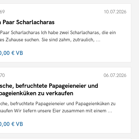
69
10.07.2026
n Paar Scharlacharas
 Paar Scharlacharas Ich habe zwei Scharlacharas, die ein
es Zuhause suchen. Sie sind zahm, zutraulich, ...
0,00 €
VB
70
06.07.2026
ische, befruchtete Papageieneier und
pageienküken zu verkaufen
sche, befruchtete Papageieneier und Papageienküken zu
kaufen Wir liefern unsere Eier zusammen mit einem ...
0,00 €
VB