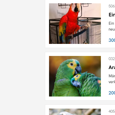
506
Ei
Ein
neu
30
032
Ar
Män
ver
20
405