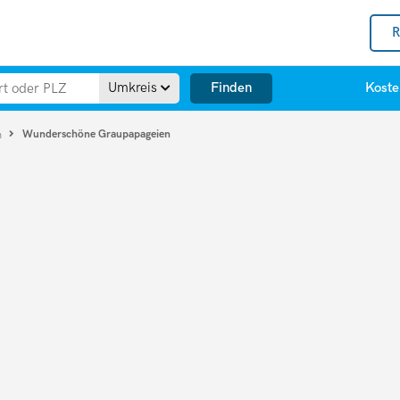
R
Finden
Umkreis
Koste
Wunderschöne Graupapageien
n