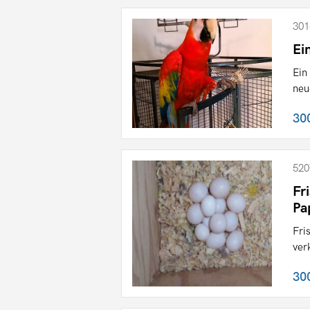
301
Ei
Ein
neu
30
520
Fr
Pa
Fri
ver
30