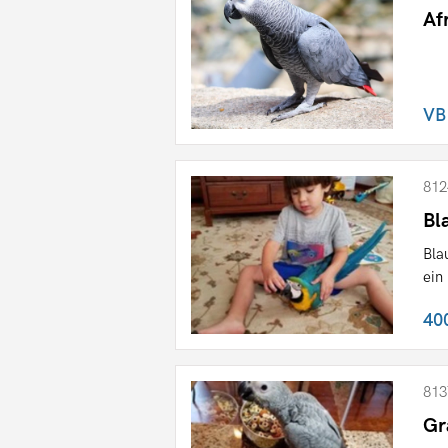
Af
VB
812
Bl
Bla
ein
40
813
Gr