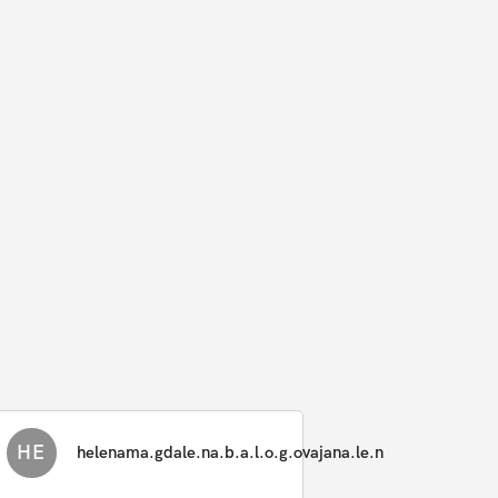
HE
helenama.gdale.na.b.a.l.o.g.ovajana.le.n