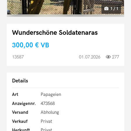
1 / 1
Wunderschöne Soldatenaras
300,00 €
VB
13587
01.07.2026
277
Details
Art
Papageien
Anzeigennr.
473568
Versand
Abholung
Verkauf
Privat
Herkunft
Privat