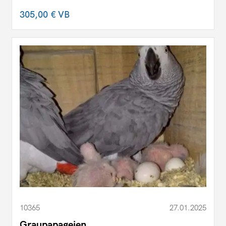
305,00 €
VB
10365
27.01.2025
Graupapageien