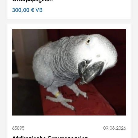
300,00 €
VB
65895
09.06.2026