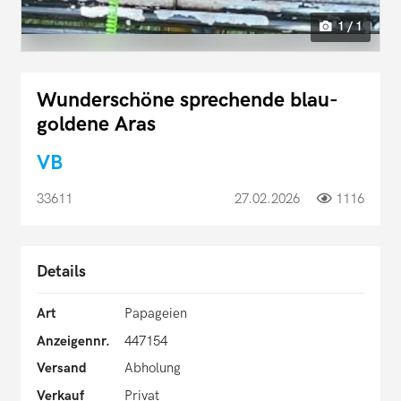
1 / 1
Wunderschöne sprechende blau-
goldene Aras
VB
33611
27.02.2026
1116
Details
Art
Papageien
Anzeigennr.
447154
Versand
Abholung
Verkauf
Privat