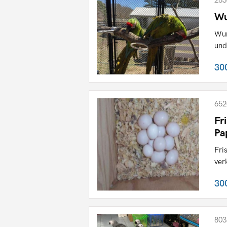
283
Wu
Wun
und
30
652
Fr
Pa
Fri
ver
30
803