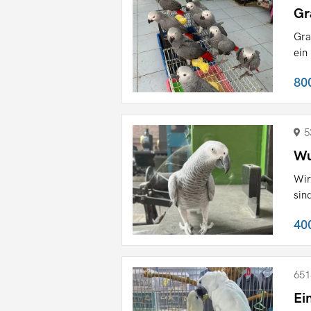
Gr
Gra
ein
80
5
Wu
Wir
sin
40
651
Ei