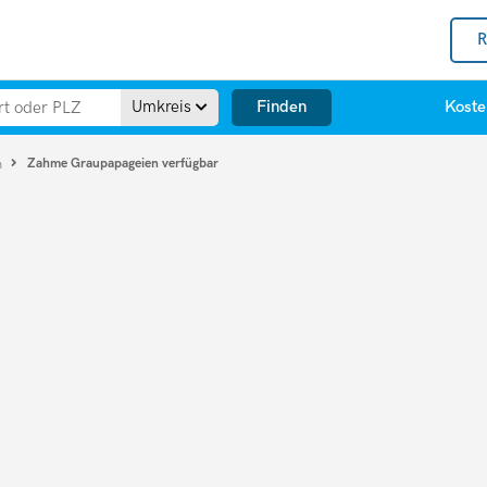
R
Finden
Umkreis
Koste
Zahme Graupapageien verfügbar
n