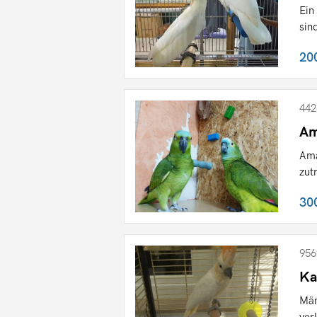
Ein
sin
20
442
Am
Ama
zut
30
956
Ka
Män