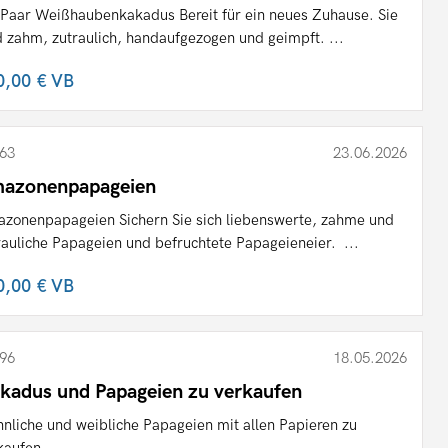
 Paar Weißhaubenkakadus Bereit für ein neues Zuhause. Sie
d zahm, zutraulich, handaufgezogen und geimpft. ...
0,00 €
VB
63
23.06.2026
azonenpapageien
zonenpapageien Sichern Sie sich liebenswerte, zahme und
rauliche Papageien und befruchtete Papageieneier. ...
0,00 €
VB
96
18.05.2026
kadus und Papageien zu verkaufen
nliche und weibliche Papageien mit allen Papieren zu