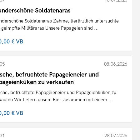
07
16.07.2026
nderschöne Soldatenaras
derschöne Soldatenaras Zahme, tierärztlich untersuchte
 geimpfte Militäraras Unsere Papageien sind ...
0,00 €
VB
05
08.06.2026
ische, befruchtete Papageieneier und
pageienküken zu verkaufen
sche, befruchtete Papageieneier und Papageienküken zu
kaufen Wir liefern unsere Eier zusammen mit einem ...
0,00 €
VB
31
28.07.2026