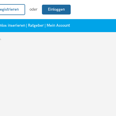
egistrieren
oder
Einloggen
nlos inserieren
|
Ratgeber
|
Mein Account
.