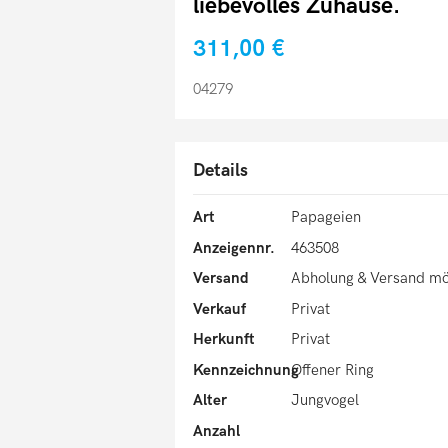
liebevolles Zuhause.
311,00 €
04279
Details
Art
Papageien
Anzeigennr.
463508
Versand
Abholung & Versand mö
Verkauf
Privat
Herkunft
Privat
Kennzeichnung
Offener Ring
Alter
Jungvogel
Anzahl