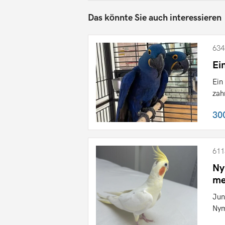
Das könnte Sie auch interessieren
634
Ei
Ein
zah
30
611
Ny
me
Jun
Nym