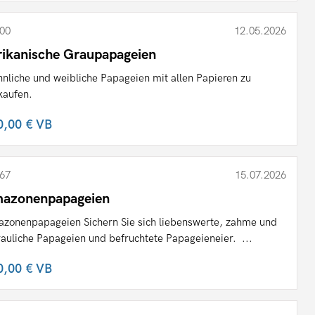
00
12.05.2026
rikanische Graupapageien
nliche und weibliche Papageien mit allen Papieren zu
kaufen.
0,00 €
VB
67
15.07.2026
azonenpapageien
zonenpapageien Sichern Sie sich liebenswerte, zahme und
rauliche Papageien und befruchtete Papageieneier. ...
0,00 €
VB