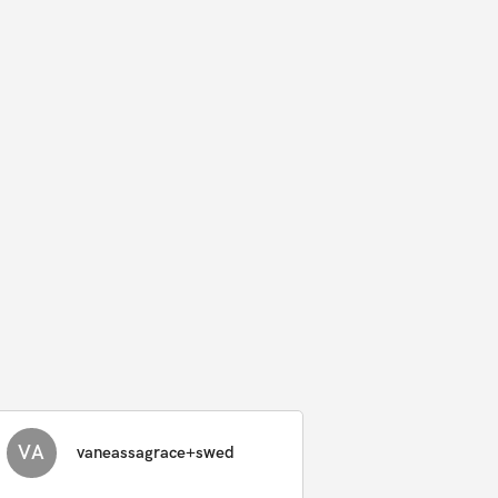
VA
vaneassagrace+swed