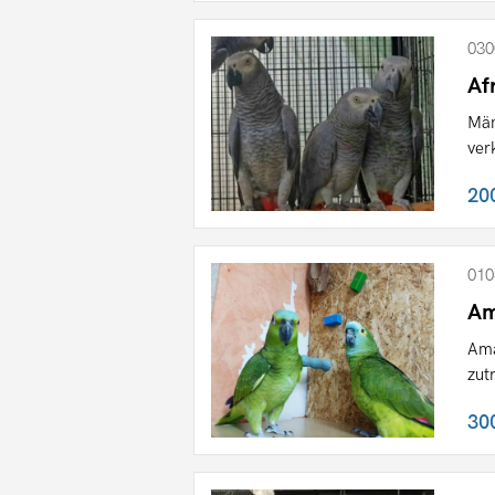
030
Af
Män
ver
20
010
Am
Ama
zut
30