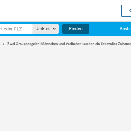
R
Finden
Umkreis
Koste
Zwei Graupapageien (Männchen und Weibchen) suchen ein liebevolles Zuhause
n