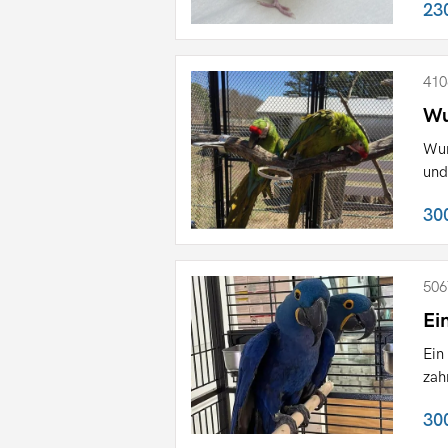
23
410
Wu
Wun
und
30
506
Ei
Ein
zah
30