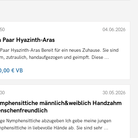
50
04.06.2026
n Paar Hyazinth-Aras
 Paar Hyazinth-Aras Bereit für ein neues Zuhause. Sie sind
m, zutraulich, handaufgezogen und geimpft. Diese ...
0,00 €
VB
30
30.05.2026
mphensittiche männlich&weiblich Handzahm
nschenfreundlich
ge Nymphensittiche abzugeben Ich gebe meine jungen
phensittiche in liebevolle Hände ab. Sie sind sehr ...