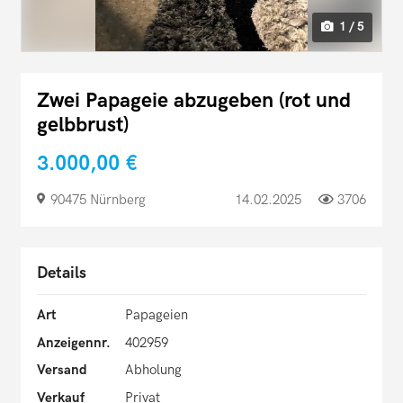
1 / 5
Zwei Papageie abzugeben (rot und
gelbbrust)
3.000,00 €
90475 Nürnberg
14.02.2025
3706
Details
Art
Papageien
Anzeigennr.
402959
Versand
Abholung
Verkauf
Privat