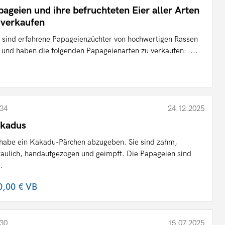
pageien und ihre befruchteten Eier aller Arten
 verkaufen
 sind erfahrene Papageienzüchter von hochwertigen Rassen
t und haben die folgenden Papageienarten zu verkaufen: ...
34
24.12.2025
kadus
 habe ein Kakadu-Pärchen abzugeben. Sie sind zahm,
raulich, handaufgezogen und geimpft. Die Papageien sind
..
0,00 €
VB
30
15.07.2025