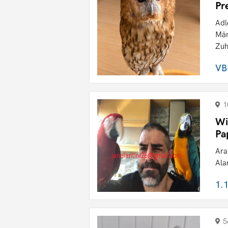
Pr
Adl
Män
Zuh
VB
1
Wi
Pa
Ara
Ala
1.
5