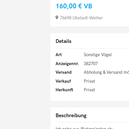
160,00 €
VB
76698 Ubstadt-Weiher
Details
Art
Sonstige Vögel
Anzeigennr.
382707
Versand
Abholung & Versand mö
Verkauf
Privat
Herkunft
Privat
Beschreibung
Ich gebe aus Platzgründen ab: