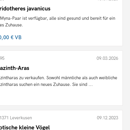
ridotheres javanicus
 Myna-Paar ist verfügbar, alle sind gesund und bereit für ein
es Zuhause.
0,00 €
VB
95
09.03.2026
azinth-Aras
zintharas zu verkaufen. Sowohl männliche als auch weibliche
zintharas suchen ein neues Zuhause. Sie sind ...
1371 Leverkusen
09.12.2023
otische kleine Vögel