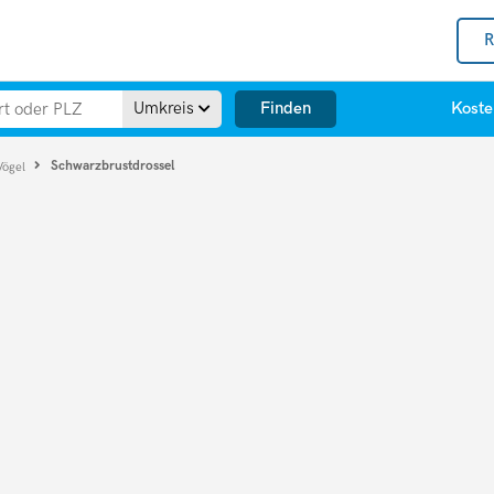
R
Finden
Umkreis
Koste
Schwarzbrustdrossel
Vögel