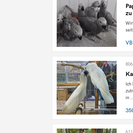
Pa
zu
Wir
sei
VB
806
Ka
Ich
zut
in .
35
611