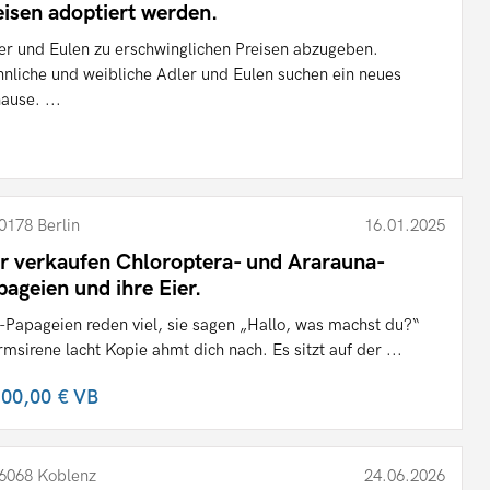
eisen adoptiert werden.
er und Eulen zu erschwinglichen Preisen abzugeben.
nliche und weibliche Adler und Eulen suchen ein neues
ause. ...
0178 Berlin
16.01.2025
r verkaufen Chloroptera- und Ararauna-
pageien und ihre Eier.
-Papageien reden viel, sie sagen „Hallo, was machst du?“
rmsirene lacht Kopie ahmt dich nach. Es sitzt auf der ...
100,00 €
VB
6068 Koblenz
24.06.2026