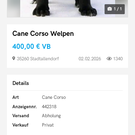
1 / 1
Cane Corso Welpen
400,00 €
VB
35260 Stadtallendorf
02.02.2026
1340
Details
Art
Cane Corso
Anzeigennr.
442318
Versand
Abholung
Verkauf
Privat