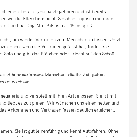
h einen Tierarzt geschätzt) geboren und ist bereits
en wir die Elterntiere nicht. Sie ähnelt optisch mit ihrem
en Carolina-Dog-Mix. Kiki ist ca. 45 cm groß.
raucht, um wieder Vertrauen zum Menschen zu fassen. Jetzt
umzuziehen, wenn sie Vertrauen gefasst hat, fordert sie
dem Sofa und gibt das Pfötchen oder kriecht auf den Schoß,
e und hundeerfahrene Menschen, die ihr Zeit geben
einsam wachsen.
neugierig und verspielt mit ihren Artgenossen. Sie ist mit
nd liebt es zu spielen. Wir wünschen uns einen netten und
 das Ankommen und Vertrauen fassen deutlich erleichert,
 Namen. Sie ist gut leinenführig und kennt Autofahren. Ohne