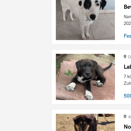
Be
Nam
202
Fe
0
La
7 k
Zuh
50
4
No