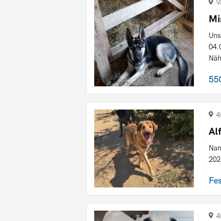
9
Mi
Uns
04.
Näh
55
4
Al
Nam
202
Fe
4