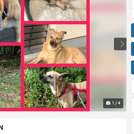
1 / 4
EN