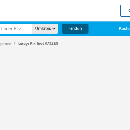
R
Finden
Umkreis
Koste
Lustige Kiki liebt KATZEN
ngshunde