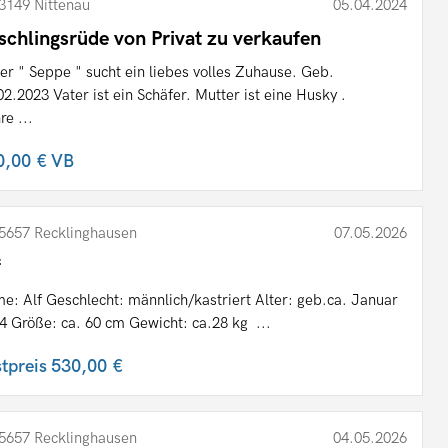
3149 Nittenau
05.04.2024
schlingsrüde von Privat zu verkaufen
er " Seppe " sucht ein liebes volles Zuhause. Geb.
02.2023 Vater ist ein Schäfer. Mutter ist eine Husky .
re ...
0,00 €
VB
5657 Recklinghausen
07.05.2026
f
e: Alf Geschlecht: männlich/kastriert Alter: geb.ca. Januar
4 Größe: ca. 60 cm Gewicht: ca.28 kg ...
stpreis
530,00 €
5657 Recklinghausen
04.05.2026