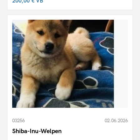
200,00 €
VB
03256
02.06.2026
Shiba-Inu-Welpen