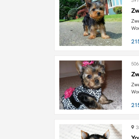
391
Zw
Zwe
Woc
21
506
Zw
Zwe
Woc
21
3
Yo