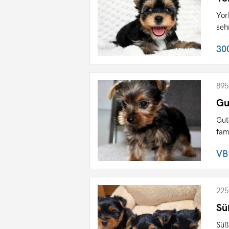
Yor
seh
30
895
Gu
Gut
fam
VB
225
Sü
Süß