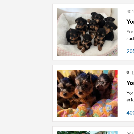
404
Yo
Yor
suc
20
1
Yo
Yor
erf
40