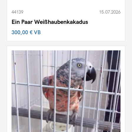
44139
15.07.2026
Ein Paar Weißhaubenkakadus
300,00 €
VB