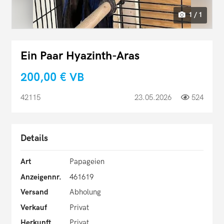
1 / 1
Ein Paar Hyazinth-Aras
200,00 €
VB
42115
23.05.2026
524
Details
Art
Papageien
Anzeigennr.
461619
Versand
Abholung
Verkauf
Privat
Herkunft
Privat