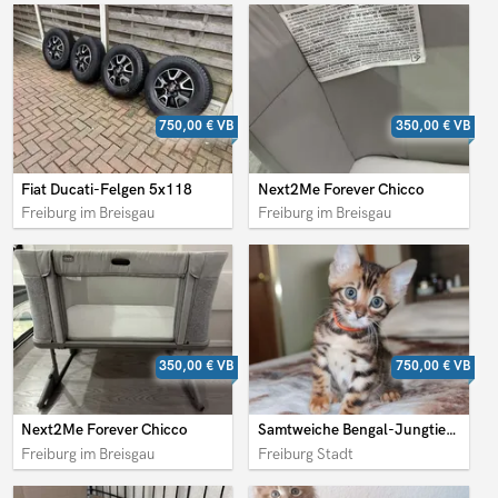
750,00 €
VB
350,00 €
VB
Fiat Ducati-Felgen 5x118
Next2Me Forever Chicco
Freiburg im Breisgau
Freiburg im Breisgau
350,00 €
VB
750,00 €
VB
Next2Me Forever Chicco
Samtweiche Bengal-Jungtiere – süß und abenteuerlustig
Freiburg im Breisgau
Freiburg Stadt