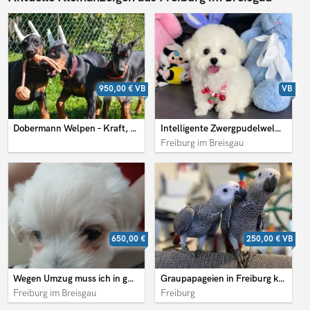
950,00 €
VB
VB
Dobermann Welpen – Kraft, Eleganz und Treue vereint
Intelligente Zwergpudelwelpen mit großem Herz
Freiburg im Breisgau
650,00 €
250,00 €
VB
Wegen Umzug muss ich in gute Hände abzugeben
Graupapageien in Freiburg kaufen
Freiburg im Breisgau
Freiburg