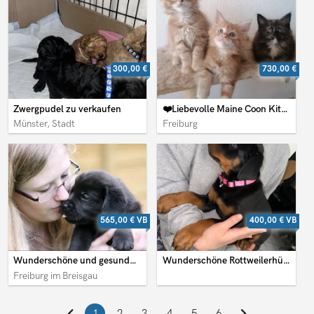
300,00 €
730,00 €
Zwergpudel zu verkaufen
❤️Liebevolle Maine Coon Kitten❤️
Münster, Stadt
Freiburg
565,00 €
VB
400,00 €
VB
Wunderschöne und gesunde Labradorwelpen
Wunderschöne Rottweilerhündin.
Freiburg im Breisgau
1
2
3
4
5
6