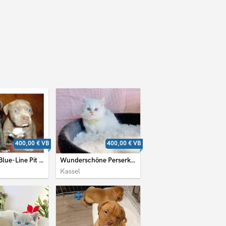
400,00 €
VB
400,00 €
VB
American Blue-Line Pit Bull Terrier Welpen
Wunderschöne Perserkätzchen
Kassel