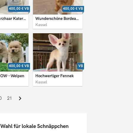
400,00 €
VB
400,00 €
VB
Britisch Kurzhaar Kater und Katzen
Wunderschöne Bordeauxdoggenwelpen
Kassel
400,00 €
VB
VB
OW--Welpen
Hochwertiger Fennek
Kassel
0
21
e Wahl für lokale Schnäppchen