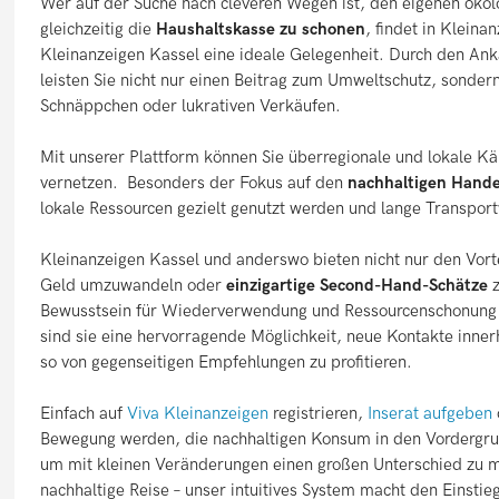
Wer auf der Suche nach cleveren Wegen ist, den eigenen öko
gleichzeitig die
Haushaltskasse zu schonen
, findet in Kleina
Kleinanzeigen Kassel eine ideale Gelegenheit. Durch den Ank
leisten Sie nicht nur einen Beitrag zum Umweltschutz, sondern 
Schnäppchen oder lukrativen Verkäufen.
Mit unserer Plattform können Sie überregionale und lokale Kä
vernetzen. Besonders der Fokus auf den
nachhaltigen Hande
lokale Ressourcen gezielt genutzt werden und lange Transport
Kleinanzeigen Kassel und anderswo bieten nicht nur den Vort
Geld umzuwandeln oder
einzigartige Second-Hand-Schätze
z
Bewusstsein für Wiederverwendung und Ressourcenschonung i
sind sie eine hervorragende Möglichkeit, neue Kontakte inner
so von gegenseitigen Empfehlungen zu profitieren.
Einfach auf
Viva Kleinanzeigen
registrieren,
Inserat aufgeben
Bewegung werden, die nachhaltigen Konsum in den Vordergrund
um mit kleinen Veränderungen einen großen Unterschied zu ma
nachhaltige Reise – unser intuitives System macht den Einstie