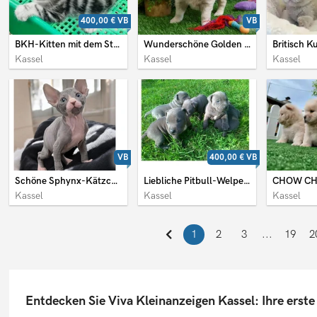
400,00 €
VB
VB
BKH-Kitten mit dem Stammbaum
Wunderschöne Golden Retriever
Kassel
Kassel
Kassel
VB
400,00 €
VB
Schöne Sphynx-Kätzchen zu verkaufen
Liebliche Pitbull-Welpen suchen ein gutes Zuhause
CHOW CH
Kassel
Kassel
Kassel
1
2
3
...
19
2
Entdecken Sie Viva Kleinanzeigen Kassel: Ihre erst