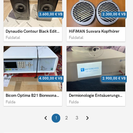
3.600,00 €
VB
2.300,00 €
VB
Dynaudio Contour Black Edition im Top Zustand
HiFiMAN Susvara Kopfhörer
Fuldatal
Fuldatal
4.000,00 €
VB
2.900,00 €
VB
Bicom Optima B21 Bioresonanz
Dermionologie Entsäuerungsgerät von Weyergans
Fulda
Fulda
1
2
3