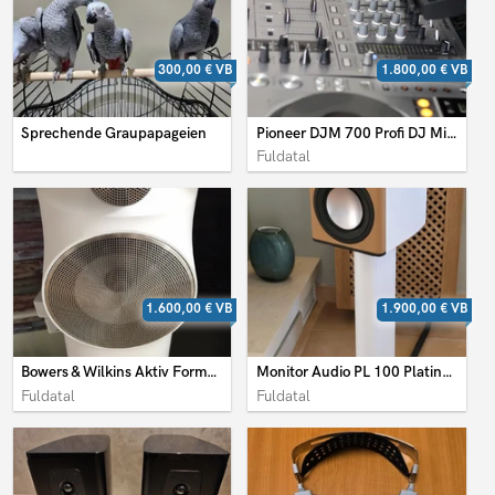
300,00 €
VB
1.800,00 €
VB
Sprechende Graupapageien
Pioneer DJM 700 Profi DJ Mixer
Fuldatal
1.600,00 €
VB
1.900,00 €
VB
Bowers & Wilkins Aktiv Formation Duo Lautsprecher mit Standfuß
Monitor Audio PL 100 Platinum
Fuldatal
Fuldatal