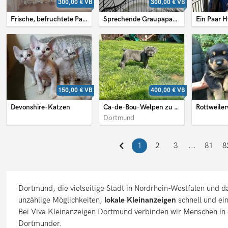
300,00 €
VB
300,00 €
VB
Frische, befruchtete Papageieneier und Papageienküken zu verkaufen
Sprechende Graupapageien
Ein Paar 
150,00 €
VB
400,00 €
VB
Devonshire-Katzen
Ca-de-Bou-Welpen zu verkaufen.
Rottweile
Dortmund
1
2
3
...
81
8
Dortmund, die vielseitige Stadt in Nordrhein-Westfalen und d
unzählige Möglichkeiten,
lokale Kleinanzeigen
schnell und ein
Bei Viva Kleinanzeigen Dortmund verbinden wir Menschen in 
Dortmunder.