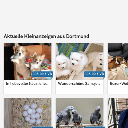
Aktuelle Kleinanzeigen aus Dortmund
305,00 €
VB
305,00 €
VB
In liebevoller häuslicher Umgebung aufgezogene Corgi-Welpen suchen ein dauerhaftes Zuhause.
Wunderschöne Samojeden-Welpen suchen ein neues Zuhause