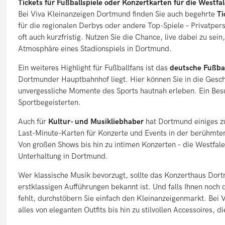
Tickets für Fußballspiele oder Konzertkarten für die Westfa
Bei Viva Kleinanzeigen Dortmund finden Sie auch begehrte
Ti
für die regionalen Derbys oder andere Top-Spiele – Privatperso
oft auch kurzfristig. Nutzen Sie die Chance, live dabei zu sei
Atmosphäre eines Stadionspiels in Dortmund.
Ein weiteres Highlight für Fußballfans ist das
deutsche Fußb
Dortmunder Hauptbahnhof liegt. Hier können Sie in die Gesch
unvergessliche Momente des Sports hautnah erleben. Ein Besu
Sportbegeisterten.
Auch für
Kultur- und Musikliebhaber
hat Dortmund einiges zu
Last-Minute-Karten für Konzerte und Events in der berühmt
Von großen Shows bis hin zu intimen Konzerten – die Westfale
Unterhaltung in Dortmund.
Wer klassische Musik bevorzugt, sollte das Konzerthaus Dor
erstklassigen Aufführungen bekannt ist. Und falls Ihnen noc
fehlt, durchstöbern Sie einfach den Kleinanzeigenmarkt. Bei 
alles von eleganten Outfits bis hin zu stilvollen Accessoires,