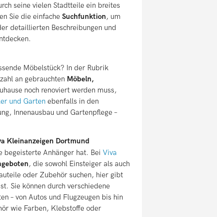
ch seine vielen Stadtteile ein breites
en Sie die einfache
Suchfunktion
, um
er detaillierten Beschreibungen und
entdecken.
ssende Möbelstück? In der Rubrik
elzahl an gebrauchten
Möbeln,
 Zuhause noch renoviert werden muss,
er und Garten
ebenfalls in den
ung, Innenausbau und Gartenpflege –
Viva Kleinanzeigen Dortmund
e begeisterte Anhänger hat. Bei
Viva
ngeboten
, die sowohl Einsteiger als auch
uteile oder Zubehör suchen, hier gibt
sst. Sie können durch verschiedene
ten – von Autos und Flugzeugen bis hin
ör wie Farben, Klebstoffe oder