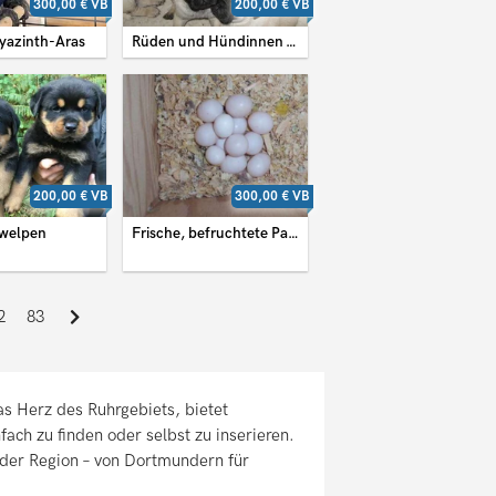
300,00 €
VB
200,00 €
VB
Hyazinth-Aras
Rüden und Hündinnen – Mops-Welpen
200,00 €
VB
300,00 €
VB
rwelpen
Frische, befruchtete Papageieneier und Papageienküken zu verkaufen
2
83
as Herz des Ruhrgebiets, bietet
fach zu finden oder selbst zu inserieren.
der Region – von Dortmundern für