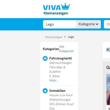
Kategorie
Lego
Kleinanzeigen
Alle
K
Kategorien
Kategorien
Fahrzeugmarkt
Gebrauchtwagen
G
Fahrräder &
Zubehör
E-Bikes
Mehr...
Immobilien
Häuser zum Kauf
Mietwohnungen
WG-Zimmer & auf
Zeit
ch?
Kostenloser Futtercheck – ...
Ganz privat! Vernachlässigte ...
J