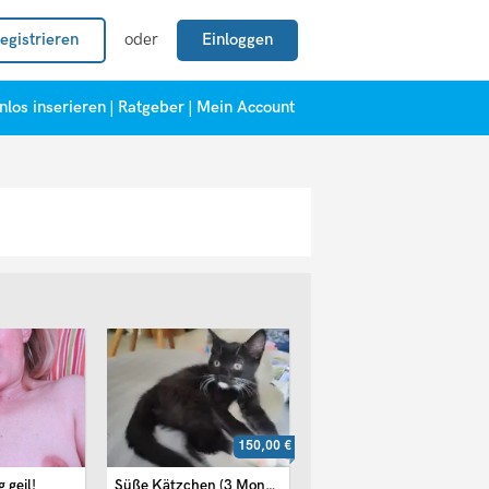
egistrieren
oder
Einloggen
nlos inserieren
|
Ratgeber
|
Mein Account
150,00 €
 geil!
Süße Kätzchen (3 Monaten)
Mutter & Tochter (18)