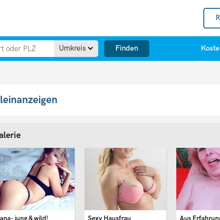
R
Finden
Umkreis
Koste
leinanzeigen
alerie
ana- jung & wild!
Sexy Hausfrau
Aus Erfahrung