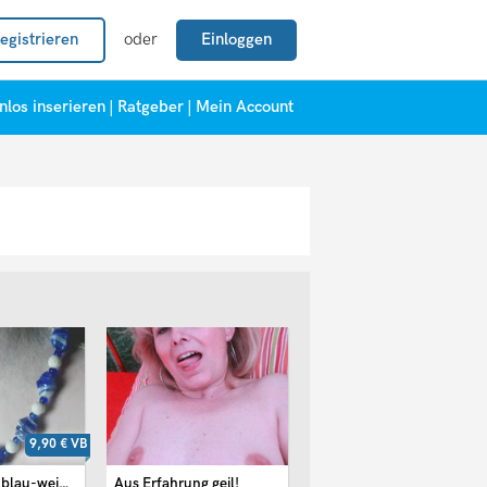
egistrieren
oder
Einloggen
nlos inserieren
|
Ratgeber
|
Mein Account
9,90 €
VB
Halskette mit blau-weissen ...
Aus Erfahrung geil!
Ganz privat! Vernachlässigte ...