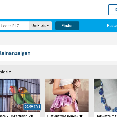
R
Finden
Umkreis
Koste
leinanzeigen
alerie
50,00 €
VB
Biete 2 Unzertrennliche an
Lust auf was neues? 💋💦