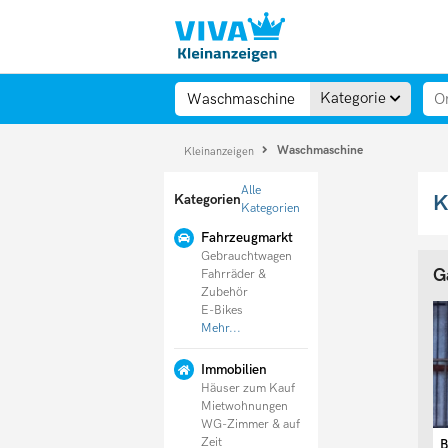
Kategorie
Waschmaschine
Kleinanzeigen
Alle
K
Kategorien
Kategorien
Fahrzeugmarkt
Gebrauchtwagen
G
Fahrräder &
Zubehör
E-Bikes
Mehr...
Immobilien
Häuser zum Kauf
Mietwohnungen
150,00 €
WG-Zimmer & auf
Zeit
Süße Kätzchen (3 Monaten)
Wi**sgeile Ehefi**stute