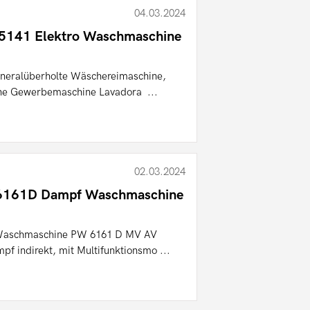
04.03.2024
 5141 Elektro Waschmaschine
eneralüberholte Wäschereimaschine,
e Gewerbemaschine Lavadora ...
02.03.2024
W6161D Dampf Waschmaschine
 Waschmaschine PW 6161 D MV AV
f indirekt, mit Multifunktionsmo ...